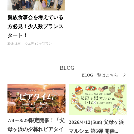
親族食事会を考えている
方必見！少人数プランス
タート！
2019.11.04
ウエディングプラン
BLOG
BLOG一覧はこちら
7/4～8/29限定開催！「父
2026/4/12(Sun) 父母ヶ浜
母ヶ浜の夕暮れビアタイ
マルシェ 第6弾 開催...