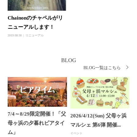
Chainonのチャペルがリ
ニューアルします！
2019.08.30
リニューアル
BLOG
BLOG一覧はこちら
7/4～8/29限定開催！「父
2026/4/12(Sun) 父母ヶ浜
母ヶ浜の夕暮れビアタイ
マルシェ 第6弾 開催...
ム」
イベント