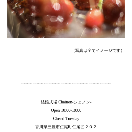
（写真は全てイメージです）
⌒¨⌒¨⌒¨⌒¨⌒¨⌒¨⌒¨⌒¨⌒¨⌒¨⌒¨⌒¨⌒¨⌒¨⌒¨⌒¨
結婚式場 Chainon-シェノン-
Open 10:00-19:00
Closed Tuesday
香川県三豊市仁尾町仁尾乙２０２